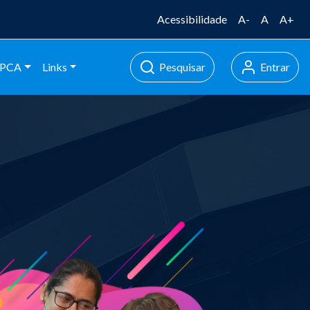
Acessibilidade
A-
A
A+
PCA
Links
Pesquisar
Entrar