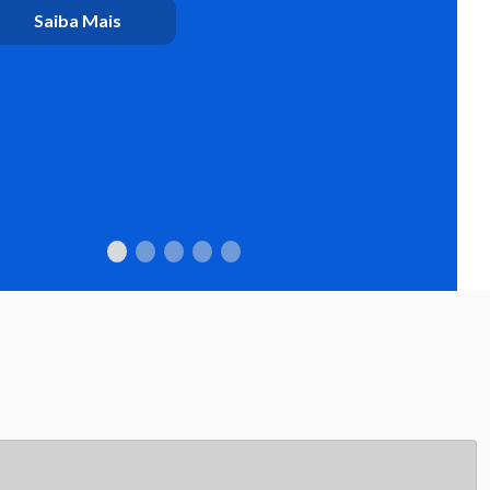
atrações do São João de
Sobral e XXIV Festival de
Quadrilhas
Saiba Mais