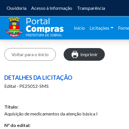
Ouvidoria
Acesso à Informação
Transparência
Início
Licitações
Forn
Voltar para o início
Imprimir
DETALHES DA LICITAÇÃO
Edital - PE25012-SMS
Título:
Aquisição de medicamentos da atenção básica I
N° do edital: