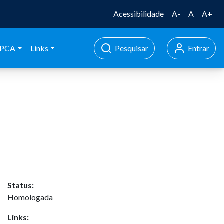
Acessibilidade
A-
A
A+
PCA
Links
Pesquisar
Entrar
Status:
Homologada
Links: