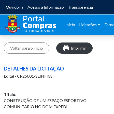
Ouvidoria
Acesso à Informação
Transparência
Início
Licitações
Forn
Voltar para o início
Imprimir
DETALHES DA LICITAÇÃO
Edital - CP25001-SEINFRA
Título:
CONSTRUÇÃO DE UM ESPAÇO ESPORTIVO
COMUNITÁRIO NO DOM EXPEDI