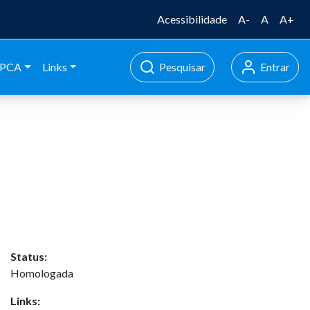
Acessibilidade
A-
A
A+
PCA
Links
Pesquisar
Entrar
Status:
Homologada
Links: