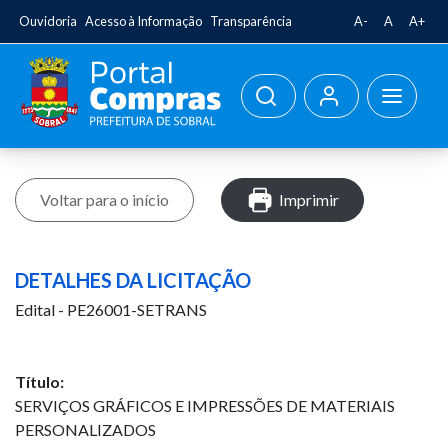
Ouvidoria
Acesso à Informação
Transparência
A-
A
A+
Voltar para o início
Imprimir
DETALHES DA LICITAÇÃO
Edital - PE26001-SETRANS
Título:
SERVIÇOS GRÁFICOS E IMPRESSÕES DE MATERIAIS
PERSONALIZADOS